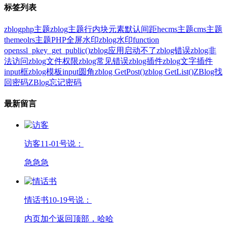
标签列表
zblogphp主题
zblog主题
行内块元素
默认间距
hecms主题
cms主题
themeolrs主题
PHP全屏水印
zblog水印
function
openssl_pkey_get_public()
zblog应用启动不了
zblog错误
zblog非
法访问
zblog文件权限
zblog常见错误
zblog插件
zblog文字插件
input框
zblog模板
input圆角
zblog GetPost()
zblog GetList()
ZBlog找
回密码
ZBlog忘记密码
最新留言
访客
11-01号说：
急急急
情话书
10-19号说：
内页加个返回顶部，哈哈