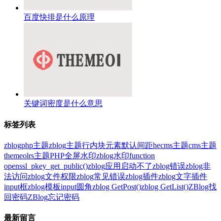
百度快排是什么原理
关键词密度是什么意思
标签列表
zblogphp主题
zblog主题
行内块元素
默认间距
hecms主题
cms主题
themeolrs主题
PHP全屏水印
zblog水印
function
openssl_pkey_get_public()
zblog应用启动不了
zblog错误
zblog非
法访问
zblog文件权限
zblog常见错误
zblog插件
zblog文字插件
input框
zblog模板
input圆角
zblog GetPost()
zblog GetList()
ZBlog找
回密码
ZBlog忘记密码
最新留言