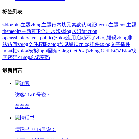
标签列表
zblogphp主题
zblog主题
行内块元素
默认间距
hecms主题
cms主题
themeolrs主题
PHP全屏水印
zblog水印
function
openssl_pkey_get_public()
zblog应用启动不了
zblog错误
zblog非
法访问
zblog文件权限
zblog常见错误
zblog插件
zblog文字插件
input框
zblog模板
input圆角
zblog GetPost()
zblog GetList()
ZBlog找
回密码
ZBlog忘记密码
最新留言
访客
11-01号说：
急急急
情话书
10-19号说：