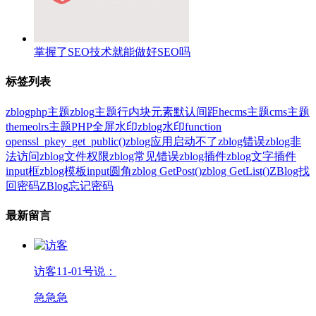
掌握了SEO技术就能做好SEO吗
标签列表
zblogphp主题
zblog主题
行内块元素
默认间距
hecms主题
cms主题
themeolrs主题
PHP全屏水印
zblog水印
function
openssl_pkey_get_public()
zblog应用启动不了
zblog错误
zblog非
法访问
zblog文件权限
zblog常见错误
zblog插件
zblog文字插件
input框
zblog模板
input圆角
zblog GetPost()
zblog GetList()
ZBlog找
回密码
ZBlog忘记密码
最新留言
访客
11-01号说：
急急急